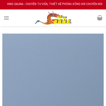
Skip
G SAUNA - CHUYÊN TƯ VẤN, THIẾT KẾ PHÒNG XÔNG HƠI CHUYÊN NGHIỆP
to
content