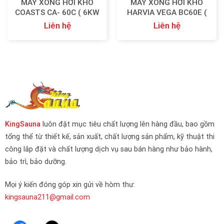
MÁY XÔNG HƠI KHÔ
MÁY XÔNG HƠI KHÔ
COASTS CA- 60C ( 6KW
HARVIA VEGA BC60E (
)
6KW )
Liên hệ
Liên hệ
KingSauna
luôn đặt mục tiêu chất lượng lên hàng đầu, bao gồm
tổng thể từ thiết kế, sản xuất, chất lượng sản phẩm, kỹ thuật thi
công lắp đặt và chất lượng dịch vụ sau bán hàng như bảo hành,
bảo trì, bảo dưỡng.
Mọi ý kiến đóng góp xin gửi về hòm thư:
kingsauna211@gmail.com