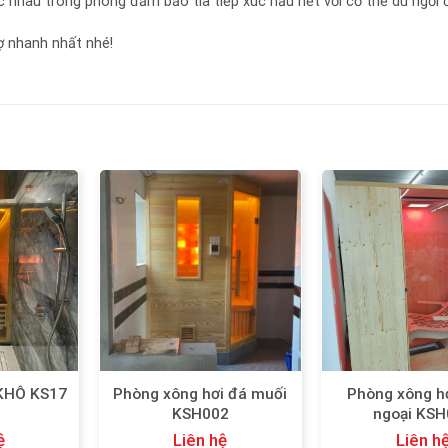
ác nhau trong phòng đảm bảo tia tiếp xúc hầu hết với cơ thể dù ngồi ở
ợ nhanh nhất nhé!
Add
Add
to
to
wishlist
wishlist
Phòng xông hơi đá muối
Phòng xông h
KHÔ KS17
KSH002
ngoại KSH
ệ
Liên hệ
Liên h