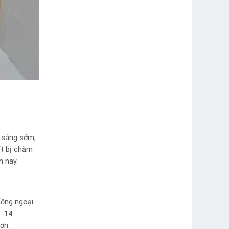
i sáng sớm,
ết bị chăm
n nay.
hồng ngoại
 -14
ơn.