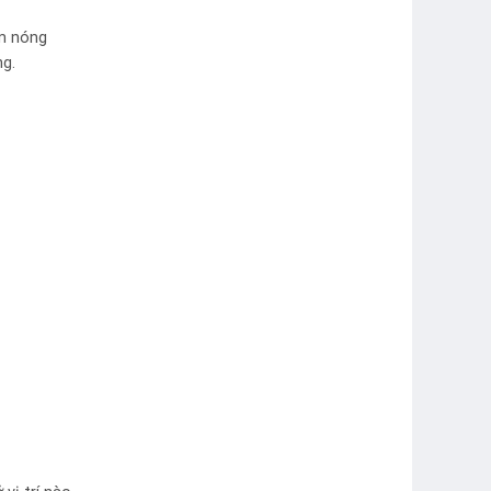
àm nóng
ng.