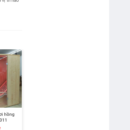
 vị trí nào
Add
to
wishlist
ơi hồng
011
ệ