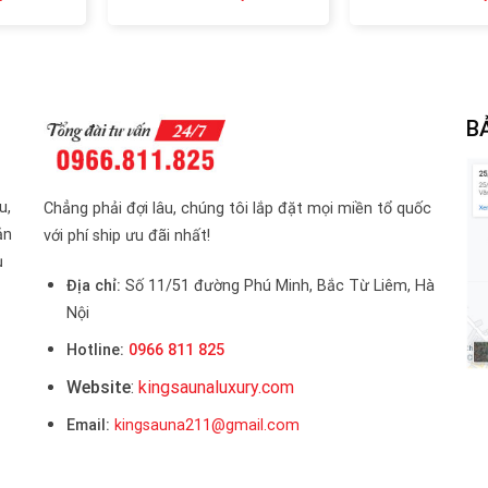
B
u,
Chẳng phải đợi lâu, chúng tôi lắp đặt mọi miền tổ quốc
ản
với phí ship ưu đãi nhất!
ụ
Địa chỉ:
Số 11/51 đường Phú Minh, Bắc Từ Liêm, Hà
Nội
Hotline:
0966 811 825
Website
:
kingsaunaluxury.com
Email:
kingsauna211@gmail.com