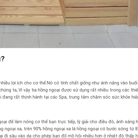
ì?
ó nhiều lợi ích cho cơ thể.Nó có tính chất giống như ánh nắng vào buổ
úng ta,.Vì vậy tia hồng ngoại được sử dụng rất nhiều trong các thi
i đang rất thịnh hành tại các Spa, trung tâm chăm sóc sức khỏe hiệ
oại để làm nóng cơ thể bạn trực tiếp, lý giải cho điều đó, ánh sáng 
g ngoại xa, trên 90% hồng ngoại xa là hồng ngoại có bước sóng từ 8
i đi sâu vào da cho phép bạn đổ mồ hôi nhiều hơn ở nhiệt độ thấp h