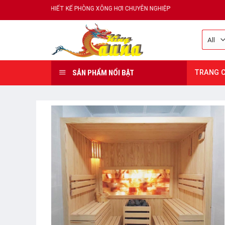
Skip
, THIẾT KẾ PHÒNG XÔNG HƠI CHUYÊN NGHIỆP
to
content
SẢN PHẨM NỔI BẬT
TRANG 
Add
to
wishlist