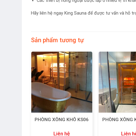
Các thiết bị hồng ngoại được lắp ở nhiều vị trí kh
Hãy liên hệ ngay King Sauna để được tư vấn và hỗ tr
Sản phẩm tương tự
Add
Add
to
to
wishlist
wishlist
hơi hồng
PHÒNG XÔNG KHÔ KS06
PHÒNG XÔNG 
H010
hệ
Liên hệ
Liên h