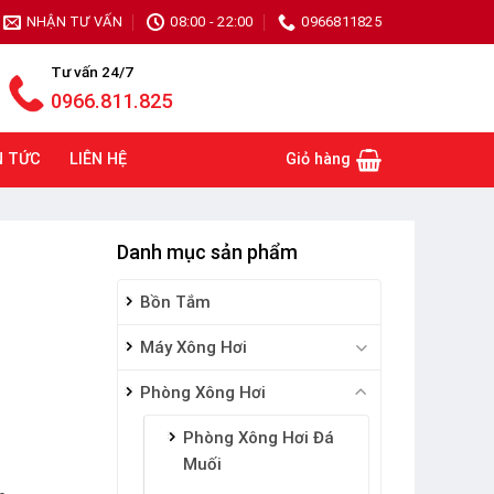
NHẬN TƯ VẤN
08:00 - 22:00
0966811825
Tư vấn 24/7
0966.811.825
N TỨC
LIÊN HỆ
Giỏ hàng
Danh mục sản phẩm
Bồn Tắm
Máy Xông Hơi
Phòng Xông Hơi
Phòng Xông Hơi Đá
Muối