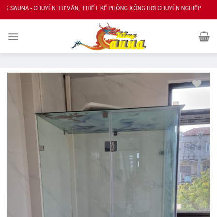
Skip
UNA - CHUYÊN TƯ VẤN, THIẾT KẾ PHÒNG XÔNG HƠI CHUYÊN NGHIỆP
to
content
Add
to
wishlist