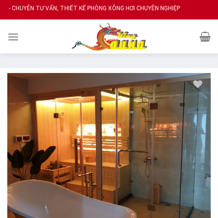
Skip
UYÊN TƯ VẤN, THIẾT KẾ PHÒNG XÔNG HƠI CHUYÊN NGHIỆP
to
content
Add
to
wishlist