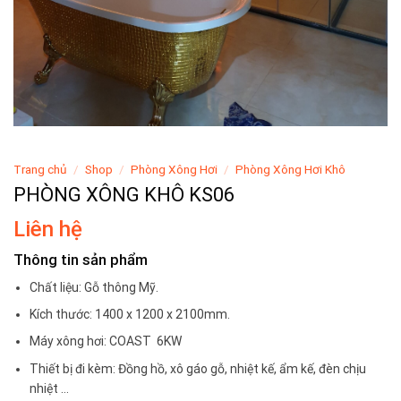
Trang chủ
/
Shop
/
Phòng Xông Hơi
/
Phòng Xông Hơi Khô
PHÒNG XÔNG KHÔ KS06
Liên hệ
Thông tin sản phẩm
Chất liệu: Gỗ thông Mỹ.
Kích thước: 1400 x 1200 x 2100mm.
Máy xông hơi: COAST 6KW
Thiết bị đi kèm: Đồng hồ, xô gáo gỗ, nhiệt kế, ẩm kế, đèn chịu
nhiệt …