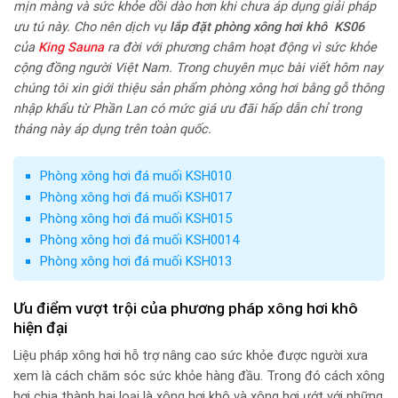
mịn màng và sức khỏe dồi dào hơn khi chưa áp dụng giải pháp
ưu tú này. Cho nên dịch vụ
lắp đặt
phòng xông hơi khô KS06
của
King Sauna
ra đời với phương châm hoạt động vì sức khỏe
cộng đồng người Việt Nam. Trong chuyên mục bài viết hôm nay
chúng tôi xin giới thiệu sản phẩm phòng xông hơi bằng gỗ thông
nhập khẩu từ Phần Lan có mức giá ưu đãi hấp dẫn chỉ trong
tháng này áp dụng trên toàn quốc.
Phòng xông hơi đá muối KSH010
Phòng xông hơi đá muối KSH017
Phòng xông hơi đá muối KSH015
Phòng xông hơi đá muối KSH0014
Phòng xông hơi đá muối KSH013
Ưu điểm vượt trội của phương pháp xông hơi khô
hiện đại
Liệu pháp xông hơi hỗ trợ nâng cao sức khỏe được người xưa
xem là cách chăm sóc sức khỏe hàng đầu. Trong đó cách xông
hơi chia thành hai loại là xông hơi khô và xông hơi ướt với những