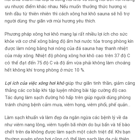
ưu nhược điểm khác nhau. Nếu muốn thưởng thức hương vị
tinh dầu từ thiên nhiên thì cách xông hơi khô sauna sẽ hỗ trợ
người dùng thư giãn với mùi hương yêu thích.
Phương pháp xông hơi khô mang lại rất nhiều lợi ích cho sức
khỏe với cơ chế xông bằng độ ẩm hơi nước tỏa trong phòng kín
được làm nóng bằng hơi nóng của đá sauna hay thanh nhiệt
của máy xông. Nhiệt độ phòng xông hơi khô cao trên 37 độ C
có thể đạt đến 75 độ C và độ ẩm vừa phải không làm choáng
hết không khí trong phòng ở mức 10 %.
Lợi ích của việc xông hơi khô
giúp thư giãn tinh thần, giảm căng
thẳng các cơ bắp khi tập luyện những bài tập cường độ cao.
Tác dụng làm sạch đường hô hấp trên giúp người dùng phòng
tránh chứng bệnh cảm mưa, viêm họng, viêm phổi, phế quản…
Làm sạch khuẩn và làm đẹp da ngăn ngừa các bệnh lý về da
như viêm nang lông, viêm tuyến bã nhờn do bụi bẩn và tế bào
chết trên da không được làm sạch một cách triệt để. Khi bạn
thường xuyên xông hơi cũng có thể làm sạch làn da cải thiện